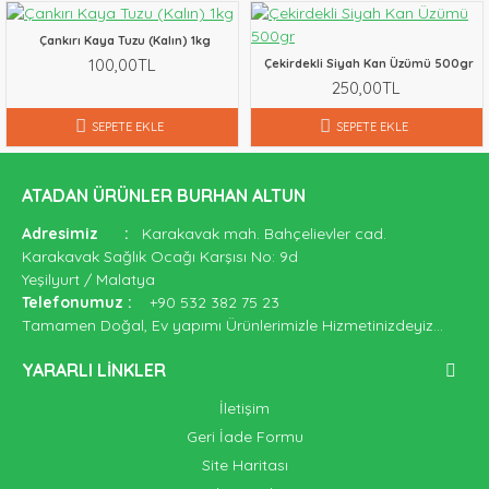
Çankırı Kaya Tuzu (Kalın) 1kg
100,00TL
Çekirdekli Siyah Kan Üzümü 500gr
250,00TL
SEPETE EKLE
SEPETE EKLE
ATADAN ÜRÜNLER BURHAN ALTUN
Adresimiz
:
Karakavak mah. Bahçelievler cad.
Karakavak Sağlık Ocağı Karşısı No: 9d
Yeşilyurt / Malatya
Telefonumuz
:
+90 532 382 75 23
Tamamen Doğal, Ev yapımı Ürünlerimizle Hizmetinizdeyiz...
YARARLI LINKLER
İletişim
Geri İade Formu
Site Haritası