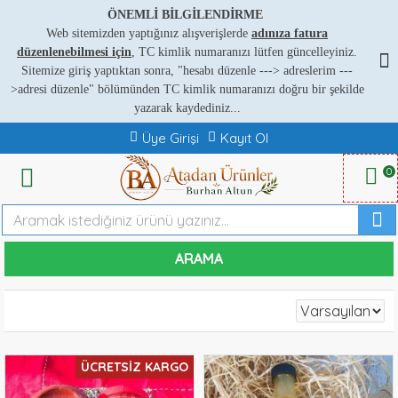
ÖNEMLİ BİLGİLENDİRME
Web sitemizden yaptığınız alışverişlerde
adınıza fatura
düzenlenebilmesi için
, TC kimlik numaranızı lütfen güncelleyiniz.
Sitemize giriş yaptıktan sonra, "hesabı düzenle ---
>
adreslerim ---
>
adresi düzenle" bölümünden TC kimlik numaranızı doğru bir şekilde
yazarak kaydediniz...
Üye Girişi
Kayıt Ol
0
ARAMA
ÜCRETSIZ KARGO