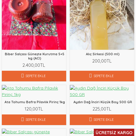
Biber Salçası Güneşte Kurutma 5+5
Alıç Sirkesi (500 ml)
kg (ACI)
200,00TL
2.400,00TL
SEPETE EKLE
SEPETE EKLE
Ata Tohumu Bafra Pilavlık Pirinç 1kg
Aydın Dağ İnciri Küçük Boy 500 GR
120,00TL
225,00TL
SEPETE EKLE
SEPETE EKLE
ÜCRETSIZ KARGO