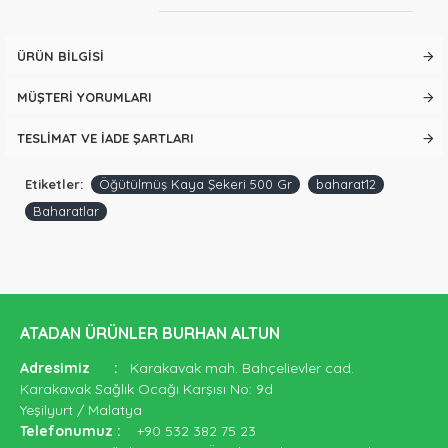
ÜRÜN BILGISI
MÜŞTERI YORUMLARI
TESLIMAT VE İADE ŞARTLARI
Etiketler:
Öğütülmüş Kaya Şekeri 500 Gr
baharat12
Baharatlar
ATADAN ÜRÜNLER BURHAN ALTUN
Adresimiz
:
Karakavak mah. Bahçelievler cad.
Karakavak Sağlık Ocağı Karşısı No: 9d
Yeşilyurt / Malatya
Telefonumuz
:
+90 532 382 75 23