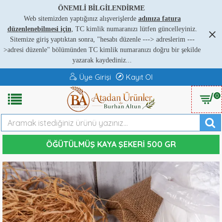
ÖNEMLİ BİLGİLENDİRME
Web sitemizden yaptığınız alışverişlerde
adınıza fatura
düzenlenebilmesi için
, TC kimlik numaranızı lütfen güncelleyiniz.
Sitemize giriş yaptıktan sonra, "hesabı düzenle ---
>
adreslerim ---
>
adresi düzenle" bölümünden TC kimlik numaranızı doğru bir şekilde
yazarak kaydediniz...
Üye Girişi
Kayıt Ol
0
ÖĞÜTÜLMÜŞ KAYA ŞEKERI 500 GR