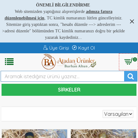
ÖNEMLİ BİLGİLENDİRME
Web sitemizden yaptığınız alışverişlerde
adınıza fatura
düzenlenebilmesi için
, TC kimlik numaranızı lütfen güncelleyiniz.
Sitemize giriş yaptıktan sonra, "hesabı düzenle ---
>
adreslerim ---
>
adresi düzenle" bölümünden TC kimlik numaranızı doğru bir şekilde
yazarak kaydediniz...
Üye Girişi
Kayıt Ol
0
SIRKELER