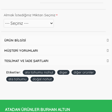
Almak İstediğiniz Miktarı Seçiniz
ÜRÜN BILGISI
MÜŞTERI YORUMLARI
TESLIMAT VE İADE ŞARTLARI
Etiketler:
ata tohumu nohut
diger
diğer ürünler
ata tohumu
doğal nohut
ATADAN ÜRÜNLER BURHAN ALTUN