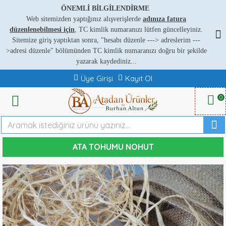
ÖNEMLİ BİLGİLENDİRME
Web sitemizden yaptığınız alışverişlerde
adınıza fatura
düzenlenebilmesi için
, TC kimlik numaranızı lütfen güncelleyiniz.
Sitemize giriş yaptıktan sonra, "hesabı düzenle ---
>
adreslerim ---
>
adresi düzenle" bölümünden TC kimlik numaranızı doğru bir şekilde
yazarak kaydediniz...
Üye Girişi
Kayıt Ol
0
ATA TOHUMU NOHUT