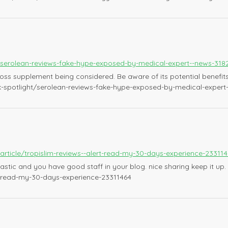
/serolean-reviews-fake-hype-exposed-by-medical-expert--news-318
ss supplement being considered. Be aware of its potential benefits, 
k-spotlight/serolean-reviews-fake-hype-exposed-by-medical-expert
article/tropislim-reviews--alert-read-my-30-days-experience-23311
ntastic and you have good staff in your blog. nice sharing keep it u
rt-read-my-30-days-experience-23311464