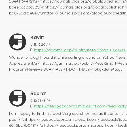
50e41f644721\r\nhttps://journals.plos.org/globalpublichealt
baeeb632cc52\r\nhttps://journals.plos.org/globalpublicheal
bd075ddc1e8e\r\nhttps://journals.plos.org/globalpublicheal
Kavir:
11:40:20 AM
https://gamma.app/public/Keto-Smart-Reviews-
Wonderful blog! I found it while surfing around on Yahoo News.
Appreciate it.\r\nhttps://gamma.app/public/Keto-Smart-Rev
Program-Reviews-SCAM-ALERT-DONT-BUY--n5kgkd6fis4tuyt
Squra:
12:53:43 PM
https://feedbackportal.microsoft.com/feedbac
I am happy to find this post Very useful for me, as it contains l
post.\r\nhttps://feedbackportal.microsoft.com/feedback/id
6045bd7b0481\r\nhttps://feedbackportal.microsoft.com/fe