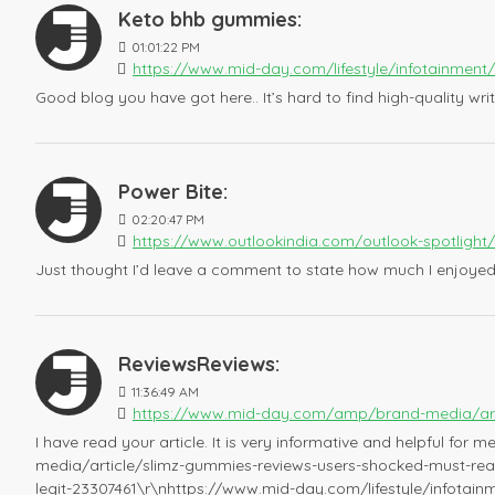
Keto bhb gummies:
01:01:22 PM
https://www.mid-day.com/lifestyle/infotainment/
Good blog you have got here.. It’s hard to find high-quality wri
Power Bite:
02:20:47 PM
https://www.outlookindia.com/outlook-spotligh
Just thought I’d leave a comment to state how much I enjoyed 
ReviewsReviews:
11:36:49 AM
https://www.mid-day.com/amp/brand-media/arti
I have read your article. It is very informative and helpful fo
media/article/slimz-gummies-reviews-users-shocked-must-re
legit-23307461\r\nhttps://www.mid-day.com/lifestyle/infotainm