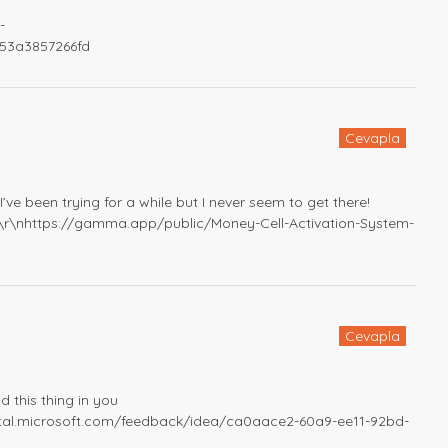
-
-53a3857266fd
Cevapla
e been trying for a while but I never seem to get there!
\r\nhttps://gamma.app/public/Money-Cell-Activation-System-
Cevapla
d this thing in you
rtal.microsoft.com/feedback/idea/ca0aace2-60a9-ee11-92bd-