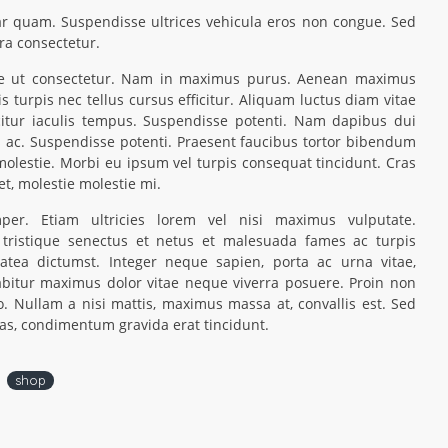
nar quam. Suspendisse ultrices vehicula eros non congue. Sed
tra consectetur.
e ut consectetur. Nam in maximus purus. Aenean maximus
s turpis nec tellus cursus efficitur. Aliquam luctus diam vitae
ficitur iaculis tempus. Suspendisse potenti. Nam dapibus dui
es ac. Suspendisse potenti. Praesent faucibus tortor bibendum
 molestie. Morbi eu ipsum vel turpis consequat tincidunt. Cras
et, molestie molestie mi.
emper. Etiam ultricies lorem vel nisi maximus vulputate.
 tristique senectus et netus et malesuada fames ac turpis
latea dictumst. Integer neque sapien, porta ac urna vitae,
abitur maximus dolor vitae neque viverra posuere. Proin non
. Nullam a nisi mattis, maximus massa at, convallis est. Sed
as, condimentum gravida erat tincidunt.
shop