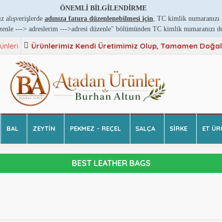
ÖNEMLİ BİLGİLENDİRME
z alışverişlerde
adınıza fatura düzenlenebilmesi için
, TC kimlik numaranızı l
zenle ---
>
adreslerim ---
>
adresi düzenle" bölümünden TC kimlik numaranızı doğ
ünleri
Ürünlerimiz Kendi Üretimimiz Olup, Tamamen Doğal v
BAL
ZEYTIN
PEKMEZ - REÇEL
SALÇA
SIRKE
ET ÜR
BEST LEATHER BAGS