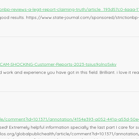
ionbp-reviews-a-legit-report-claiming-truth/article_193d57c0-6aa
ve good results. https://www.state-journal.com/sponsored/strictionbp
SCAM-SHOCKING-Customer-Reports-2023-tsiius9olno5xkv
d work and experience you have got in this field. Brilliant. i love 
rticle/comment?id=10.1371/annotation/4154e393-a052-441a-a53d-50e
! Extremely helpful information specially the last part I care for suc
s.plos.org/globalpublichealth/article/comment?id=10.1371/annotati