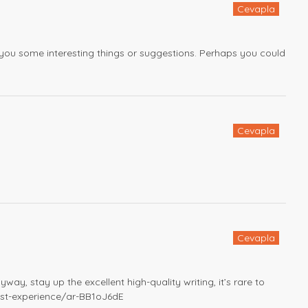
Cevapla
est you some interesting things or suggestions. Perhaps you could
Cevapla
Cevapla
yway, stay up the excellent high-quality writing, it’s rare to
nest-experience/ar-BB1oJ6dE