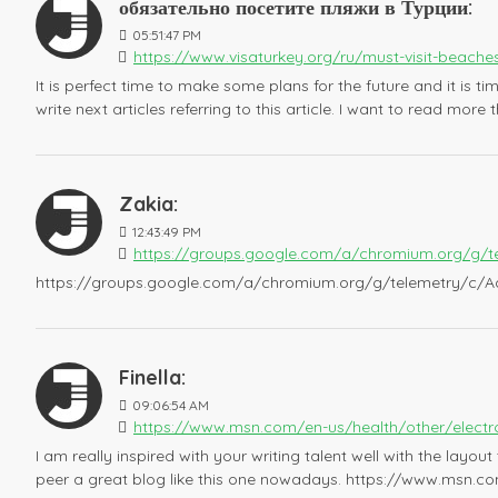
обязательно посетите пляжи в Турции:
05:51:47 PM
https://www.visaturkey.org/ru/must-visit-beaches
It is perfect time to make some plans for the future and it is t
write next articles referring to this article. I want to read more 
Zakia:
12:43:49 PM
https://groups.google.com/a/chromium.org/g/
https://groups.google.com/a/chromium.org/g/telemetry/c/
Finella:
09:06:54 AM
https://www.msn.com/en-us/health/other/electro
I am really inspired with your writing talent well with the layout
peer a great blog like this one nowadays. https://www.msn.co