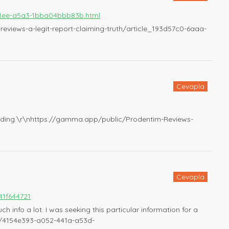
a-11ee-a5a3-1bba04bbb83b.html
-reviews-a-legit-report-claiming-truth/article_193d57c0-6aaa-
Cevapla
it reading.\r\nhttps://gamma.app/public/Prodentim-Reviews-
Cevapla
41f644721
h info a lot. I was seeking this particular information for a
on/4154e393-a052-441a-a53d-