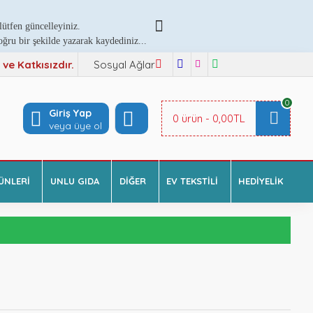
ütfen güncelleyiniz.
ru bir şekilde yazarak kaydediniz...
e Katkısızdır.
Sosyal Ağlar
0
Giriş Yap
0 ürün - 0,00TL
veya üye ol
ÜNLERI
UNLU GIDA
DIĞER
EV TEKSTILI
HEDIYELIK