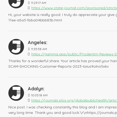
11:29:17 AM
https://www.state-journal.com/sponsored/strict
Hi, your website is really good. I truly do appreciate your gi
11ee-a5a3-1bba04bbb83b.html
Angeles:
11:35:58 AM
https://gamma.app/public/Prodentim-Reviews-
Thanks for a wonderful share. Your article has proved your har
SCAM-SHOCKING-Customer-Reports-2023-tsiius9olno5xkv
Adalyn:
10:05:18 AM
https://journals.plos.org/globalpublichealth/a
Nice post. I was checking constantly this blog and I am impressed
very long time. Thank you and good luck.\r\nhttps://journal