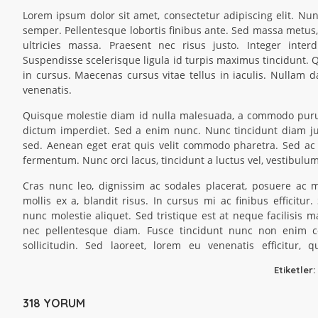
Lorem ipsum dolor sit amet, consectetur adipiscing elit. 
semper. Pellentesque lobortis finibus ante. Sed massa metus, u
ultricies massa. Praesent nec risus justo. Integer inter
Suspendisse scelerisque ligula id turpis maximus tincidunt.
in cursus. Maecenas cursus vitae tellus in iaculis. Nullam da
venenatis.
Quisque molestie diam id nulla malesuada, a commodo purus
dictum imperdiet. Sed a enim nunc. Nunc tincidunt diam just
sed. Aenean eget erat quis velit commodo pharetra. Sed a
fermentum. Nunc orci lacus, tincidunt a luctus vel, vestibulum
Cras nunc leo, dignissim ac sodales placerat, posuere ac mi
mollis ex a, blandit risus. In cursus mi ac finibus efficitur
nunc molestie aliquet. Sed tristique est at neque facilisis m
nec pellentesque diam. Fusce tincidunt nunc non enim c
sollicitudin. Sed laoreet, lorem eu venenatis efficitur
Etiketler:
318 YORUM