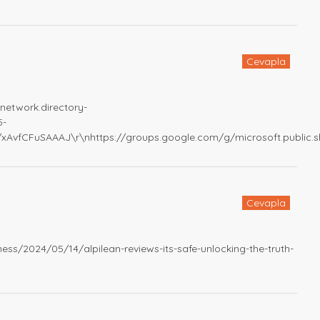
Cevapla
network.directory-
5-
xAvfCFuSAAAJ\r\nhttps://groups.google.com/g/microsoft.public
Cevapla
usiness/2024/05/14/alpilean-reviews-its-safe-unlocking-the-truth-