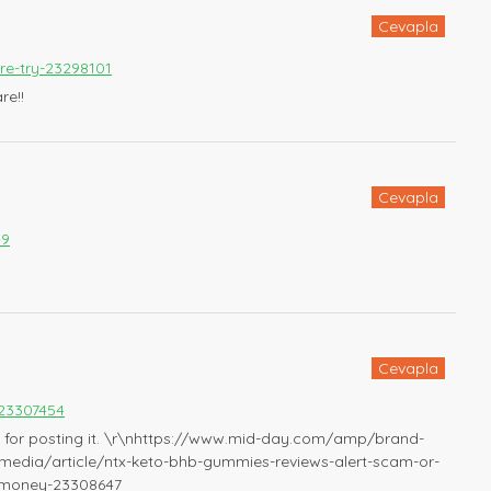
Cevapla
re-try-23298101
re!!
Cevapla
49
Cevapla
23307454
hanks for posting it. \r\nhttps://www.mid-day.com/amp/brand-
edia/article/ntx-keto-bhb-gummies-reviews-alert-scam-or-
ur-money-23308647