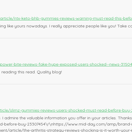
article/ntx-keto-bhb-gummies-reviews-warning-must-read-this-befo
ting like yours nowadays. I really appreciate people like you! Take ca
t/power-bite-reviews-fake-hype-exposed-users-shocked--news-3150
reading this read. Quality blog!
cle/slimz-gummies-reviews-users-shocked-must-read-before-buy-
r me. I admire the valuable information you offer in your articles. T
ad-before-buy-23307454\r\nhttps://www.mid-day.com/amp/brand-m
ent/article/the-arthritis-strategy-reviews-shocking-is-it-worth-yo