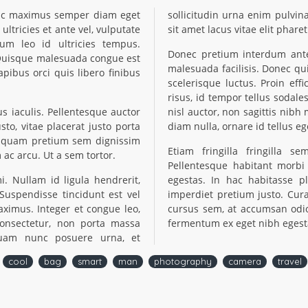
Nunc maximus semper diam eget
sollicitudin urna enim pulvi
ltricies et ante vel, vulputate
sit amet lacus vitae elit phare
dum leo id ultricies tempus.
Donec pretium interdum ant
 Quisque malesuada congue est
malesuada facilisis. Donec qui
pibus orci quis libero finibus
scelerisque luctus. Proin ef
risus, id tempor tellus sodal
 iaculis. Pellentesque auctor
nisl auctor, non sagittis nibh
o, vitae placerat justo porta
diam nulla, ornare id tellus eg
c quam pretium sem dignissim
Etiam fringilla fringilla s
 ac arcu. Ut a sem tortor.
Pellentesque habitant morbi
. Nullam id ligula hendrerit,
egestas. In hac habitasse p
. Suspendisse tincidunt est vel
imperdiet pretium justo. Cur
aximus. Integer et congue leo,
cursus sem, at accumsan odio
onsectetur, non porta massa
fermentum ex eget nibh egest
, quam nunc posuere urna, et
cool
bag
smart
man
photography
camera
travel