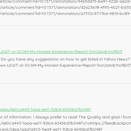
h/article/comment?id=10.1371/annotation/4463dd75-be91-422b-ae2d-
th/article/comment?id=10.1371/annotation/d2623e78-4f93-4021-bd70
th/article/comment?id=10.1371/annotation/a7310c97-11b6-4876-bc89
LEGIT-or-SCAM-My-Honest-Experience-Report-5on2atvb1tof803
 Do you have any suggestions on how to get listed in Yahoo News? I’v
iews-LEGIT-or-SCAM-My-Honest-Experience-Report-5on2atvb1tof803
k/idea/660ca443-1aaa-ee11-92bd-6045bd7b0481
ot of information. I Always prefer to read The Quality and glad I foun
ea/660ca443-1aaa-ee11-92bd-6045bd7b0481\r\nhttps://feedbackpo
edback/idea/aaa1a9c5-5ea9-ee11-92bd-6045bd7b0481