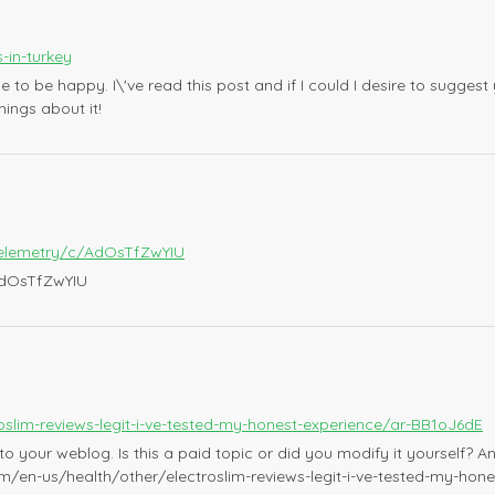
-in-turkey
ime to be happy. I\'ve read this post and if I could I desire to sugg
things about it!
telemetry/c/AdOsTfZwYIU
AdOsTfZwYIU
slim-reviews-legit-i-ve-tested-my-honest-experience/ar-BB1oJ6dE
 to your weblog. Is this a paid topic or did you modify it yourself? An
m/en-us/health/other/electroslim-reviews-legit-i-ve-tested-my-ho