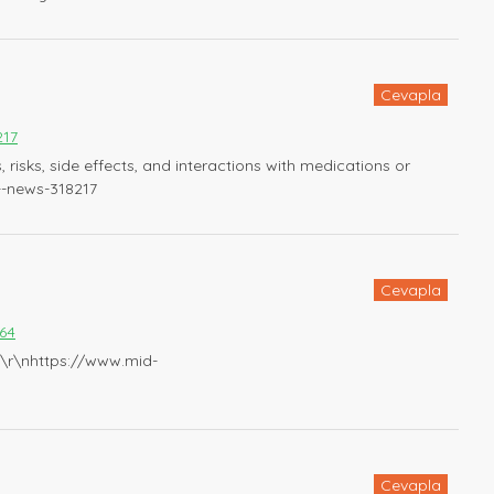
Cevapla
217
risks, side effects, and interactions with medications or
--news-318217
Cevapla
464
p. \r\nhttps://www.mid-
Cevapla