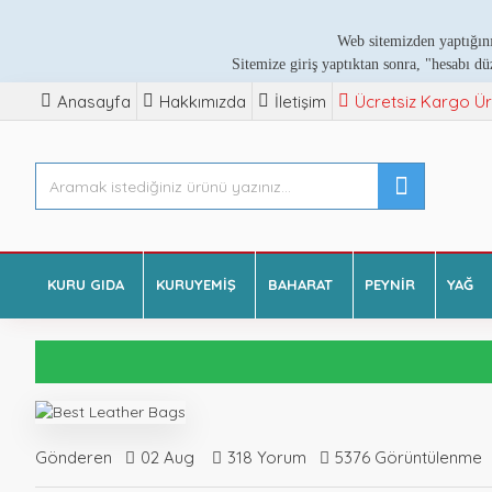
Web sitemizden yaptığını
Sitemize giriş yaptıktan sonra, "hesabı dü
Anasayfa
Hakkımızda
İletişim
Ücretsiz Kargo Ür
KURU GIDA
KURUYEMIŞ
BAHARAT
PEYNIR
YAĞ
Gönderen
02
Aug
318 Yorum
5376 Görüntülenme