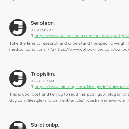
Serolean:
09:36:02 AM
https://www.outlookindia.com/outlook-spotlight
Take the time to research and understand the specific weight lo
medical conditions. \r\nhttps://www.outlookindia.com/outloo
Tropislim:
02:00:53 PM
https://www.mid-day.com/lifestyle/infotainment/
This is cool post and I enjoy to read this post. your blog is fa
day.com/lifestyle/infotainment/article/tropislim-reviews--ale
Strictionbp: