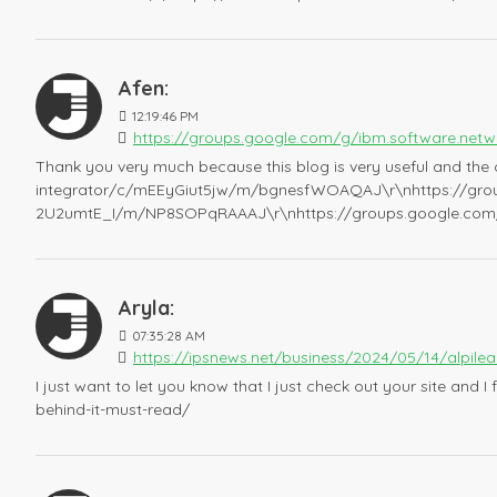
Afen:
12:19:46 PM
https://groups.google.com/g/ibm.software.net
Thank you very much because this blog is very useful and the
integrator/c/mEEyGiut5jw/m/bgnesfWOAQAJ\r\nhttps://group
2U2umtE_I/m/NP8SOPqRAAAJ\r\nhttps://groups.google.com/g
Aryla:
07:35:28 AM
https://ipsnews.net/business/2024/05/14/alpilean
I just want to let you know that I just check out your site and 
behind-it-must-read/