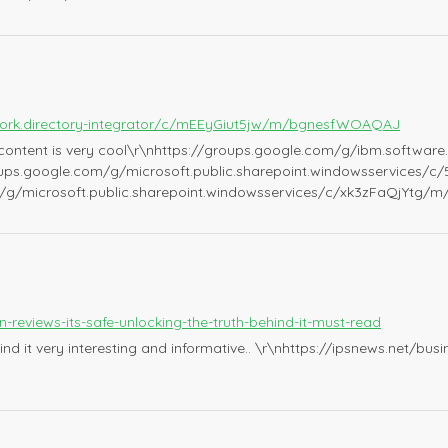
work.directory-integrator/c/mEEyGiut5jw/m/bgnesfWOAQAJ
 content is very cool\r\nhttps://groups.google.com/g/ibm.software.
s.google.com/g/microsoft.public.sharepoint.windowsservices/c/
/microsoft.public.sharepoint.windowsservices/c/xk3zFaQjYtg/m/
-reviews-its-safe-unlocking-the-truth-behind-it-must-read
I find it very interesting and informative.. \r\nhttps://ipsnews.net/b