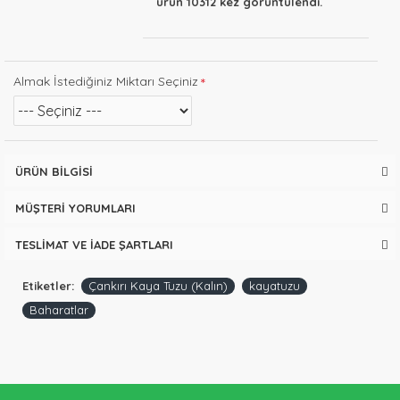
ürün 10312 kez görüntülendi.
Almak İstediğiniz Miktarı Seçiniz
ÜRÜN BILGISI
MÜŞTERI YORUMLARI
TESLIMAT VE İADE ŞARTLARI
Etiketler:
Çankırı Kaya Tuzu (Kalın)
kayatuzu
Baharatlar