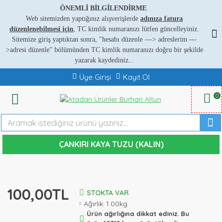
ÖNEMLİ BİLGİLENDİRME
Web sitemizden yaptığınız alışverişlerde
adınıza fatura
düzenlenebilmesi için
, TC kimlik numaranızı lütfen güncelleyiniz.
Sitemize giriş yaptıktan sonra, "hesabı düzenle ---
>
adreslerim ---
>
adresi düzenle" bölümünden TC kimlik numaranızı doğru bir şekilde
yazarak kaydediniz...
Üye Girişi
Kayıt Ol
0
ÇANKIRI KAYA TUZU (KALIN)
100,00TL
STOKTA VAR
Ağırlık:
1.00kg
Ürün ağırlığına dikkat ediniz. Bu