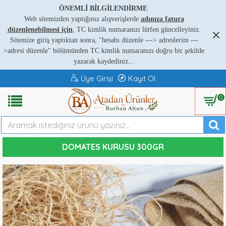
ÖNEMLİ BİLGİLENDİRME
Web sitemizden yaptığınız alışverişlerde
adınıza fatura
düzenlenebilmesi için
, TC kimlik numaranızı lütfen güncelleyiniz.
Sitemize giriş yaptıktan sonra, "hesabı düzenle ---
>
adreslerim ---
>
adresi düzenle" bölümünden TC kimlik numaranızı doğru bir şekilde
yazarak kaydediniz...
Üye Girişi
Kayıt Ol
0
DOMATES KURUSU 300GR