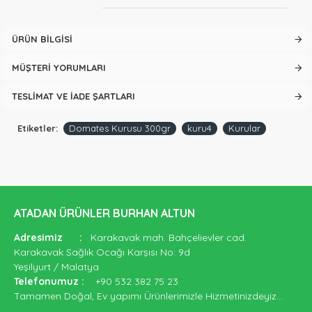
ÜRÜN BILGISI
MÜŞTERI YORUMLARI
TESLIMAT VE İADE ŞARTLARI
Etiketler:
Domates Kurusu 300gr
kuru4
Kurular
ATADAN ÜRÜNLER BURHAN ALTUN
Adresimiz
:
Karakavak mah. Bahçelievler cad.
Karakavak Sağlık Ocağı Karşısı No: 9d
Yeşilyurt / Malatya
Telefonumuz
:
+90 532 382 75 23
Tamamen Doğal, Ev yapımı Ürünlerimizle Hizmetinizdeyiz...