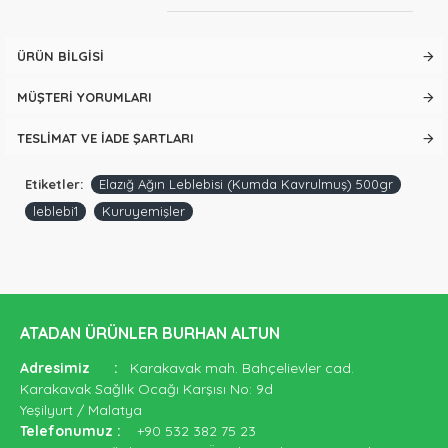
ÜRÜN BILGISI
MÜŞTERI YORUMLARI
TESLIMAT VE İADE ŞARTLARI
Etiketler:
Elazığ Ağın Leblebisi (Kumda Kavrulmuş) 500gr
leblebi1
Kuruyemişler
ATADAN ÜRÜNLER BURHAN ALTUN
Adresimiz
:
Karakavak mah. Bahçelievler cad.
Karakavak Sağlık Ocağı Karşısı No: 9d
Yeşilyurt / Malatya
Telefonumuz
:
+90 532 382 75 23