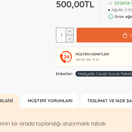
500,00TL
STOKTA 
Ağırlık:
0.5
Ürün ağır
S
MÜŞTERI HIZMETLERI
+90 532 382 75 23
Etiketler:
Hediyelik Cevizli Sucuk Paketi
ILGISI
MÜŞTERI YORUMLARI
TESLIMAT VE İADE Ş
rinin bir arada toplandığı atıştırmalık tabak.