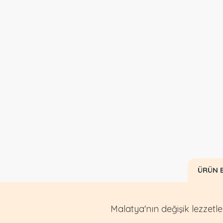
ÜRÜN B
Malatya'nın değişik lezzetle