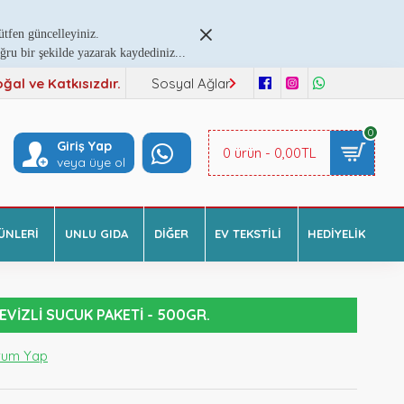
ütfen güncelleyiniz.
u bir şekilde yazarak kaydediniz...
al ve Katkısızdır.
Sosyal Ağlar
0
Giriş Yap
0 ürün - 0,00TL
veya üye ol
ÜNLERI
UNLU GIDA
DIĞER
EV TEKSTILI
HEDIYELIK
EVIZLI SUCUK PAKETI - 500GR.
rum Yap