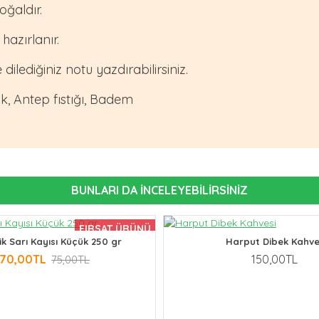
oğaldır.
 hazırlanır.
dilediğiniz notu yazdırabilirsiniz.
uk
, Antep fıstığı, Badem
BUNLARI DA İNCELEYEBILIRSINIZ
FIRSAT ÜRÜNÜ
ik Sarı Kayısı Küçük 250 gr
Harput Dibek Kahve
70,00TL
150,00TL
75,00TL