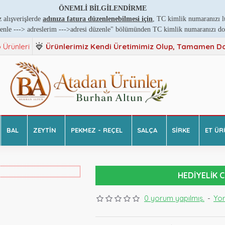
ÖNEMLİ BİLGİLENDİRME
 alışverişlerde
adınıza fatura düzenlenebilmesi için
, TC kimlik numaranızı l
enle ---
>
adreslerim ---
>
adresi düzenle" bölümünden TC kimlik numaranızı doğr
 Ürünleri
Ürünlerimiz Kendi Üretimimiz Olup, Tamamen Doğ
BAL
ZEYTIN
PEKMEZ - REÇEL
SALÇA
SIRKE
ET ÜR
HEDIYELIK C
0 yorum yapılmış.
-
Yo