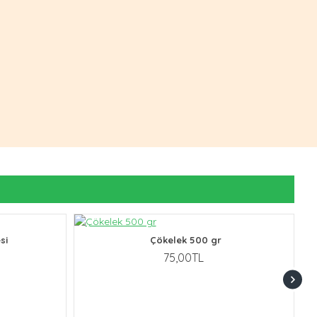
si
Çökelek 500 gr
M
75,00TL