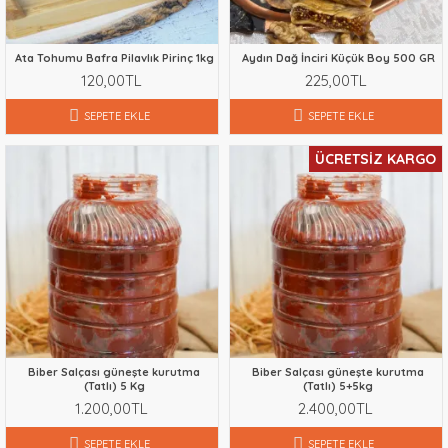
Ata Tohumu Bafra Pilavlık Pirinç 1kg
Aydın Dağ İnciri Küçük Boy 500 GR
120,00TL
225,00TL
SEPETE EKLE
SEPETE EKLE
ÜCRETSIZ KARGO
Biber Salçası güneşte kurutma
Biber Salçası güneşte kurutma
(Tatlı) 5 Kg
(Tatlı) 5+5kg
1.200,00TL
2.400,00TL
SEPETE EKLE
SEPETE EKLE