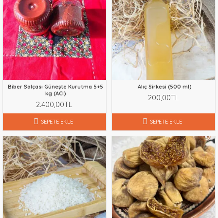
Biber Salçası Güneşte Kurutma 5+5
Alıç Sirkesi (500 ml)
kg (ACI)
200,00TL
2.400,00TL
SEPETE EKLE
SEPETE EKLE