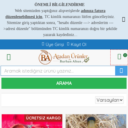
ÖNEMLİ BİLGİLENDİRME
Web sitemizden yaptığınız alışverişlerde
adınıza fatura
düzenlenebilmesi için
, TC kimlik numaranızı lütfen güncelleyiniz.
Sitemize giriş yaptıktan sonra, "hesabı düzenle ---
>
adreslerim ---
>
adresi düzenle" bölümünden TC kimlik numaranızı doğru bir şekilde
yazarak kaydediniz...
Üye Girişi
Kayıt Ol
0
ARAMA
ÜCRETSIZ KARGO