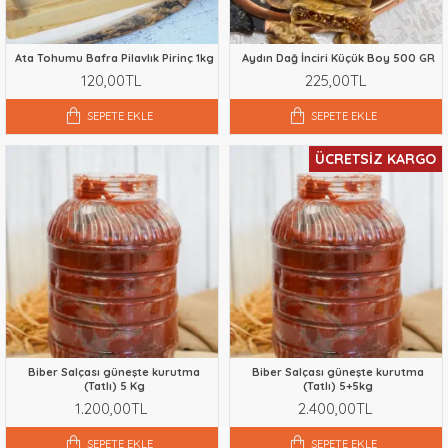
Ata Tohumu Bafra Pilavlık Pirinç 1kg
Aydın Dağ İnciri Küçük Boy 500 GR
120,00TL
225,00TL
SEPETE EKLE
SEPETE EKLE
ÜCRETSIZ KARGO
Biber Salçası güneşte kurutma
Biber Salçası güneşte kurutma
(Tatlı) 5 Kg
(Tatlı) 5+5kg
1.200,00TL
2.400,00TL
SEPETE EKLE
SEPETE EKLE