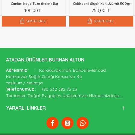
Çankırı Kaya Tuzu (Kalın) 1kg
Çekirdekli Siyah Kan Üzümü 500gr
100,00TL
250,00TL
SEPETE EKLE
SEPETE EKLE
ATADAN ÜRÜNLER BURHAN ALTUN
Adresimiz
:
Karakavak mah. Bahçelievler cad.
Karakavak Sağlık Ocağı Karşısı No: 9d
Yeşilyurt / Malatya
Telefonumuz
:
+90 532 382 75 23
Tamamen Doğal, Ev yapımı Ürünlerimizle Hizmetinizdeyiz...
YARARLI LINKLER