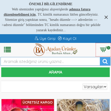
ÖNEMLİ BİLGİLENDİRME
Web sitemizden yaptığınız alışverişlerde
adınıza fatura
düzenlenebilmesi için
, TC kimlik numaranızı lütfen güncelleyiniz.
Sitemize giriş yaptıktan sonra, "hesabı düzenle ---
>
adreslerim ---
>
adresi düzenle" bölümünden TC kimlik numaranızı doğru bir şekilde
yazarak kaydediniz...
Üye Girişi
Kayıt Ol
0
ARAMA
ÜCRETSIZ KARGO