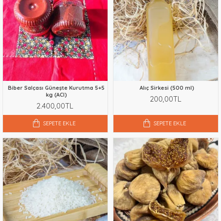
Biber Salçası Güneşte Kurutma 5+5
Alıç Sirkesi (500 ml)
kg (ACI)
200,00TL
2.400,00TL
SEPETE EKLE
SEPETE EKLE