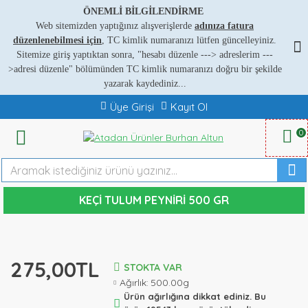
ÖNEMLİ BİLGİLENDİRME
Web sitemizden yaptığınız alışverişlerde
adınıza fatura
düzenlenebilmesi için
, TC kimlik numaranızı lütfen güncelleyiniz.
Sitemize giriş yaptıktan sonra, "hesabı düzenle ---
>
adreslerim ---
>
adresi düzenle" bölümünden TC kimlik numaranızı doğru bir şekilde
yazarak kaydediniz...
Üye Girişi
Kayıt Ol
0
KEÇI TULUM PEYNIRI 500 GR
275,00TL
STOKTA VAR
Ağırlık:
500.00g
Ürün ağırlığına dikkat ediniz. Bu