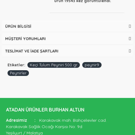
ürün 19543 kez görüntülendi.
ÜRÜN BILGISI
MÜŞTERI YORUMLARI
TESLIMAT VE İADE ŞARTLARI
Etiketler:
Keçi Tulum Peyniri 500 gr
peynir9
Peynirler
ATADAN ÜRÜNLER BURHAN ALTUN
Adresimiz
:
Karakavak mah. Bahçelievler cad.
Karakavak Sağlık Ocağı Karşısı No: 9d
Yeşilyurt / Malatya