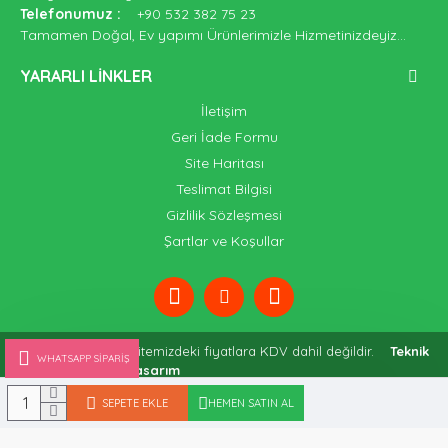
Telefonumuz
:
+90 532 382 75 23
Tamamen Doğal, Ev yapımı Ürünlerimizle Hizmetinizdeyiz...
YARARLI LINKLER
İletişim
Geri İade Formu
Site Haritası
Teslimat Bilgisi
Gizlilik Sözleşmesi
Şartlar ve Koşullar
Copyright © 2019 - Sitemizdeki fiyatlara KDV dahil değildir.
Teknik
WHATSAPP SIPARIŞ
Altyapı: Ada Web Tasarım
SEPETE EKLE
HEMEN SATIN AL