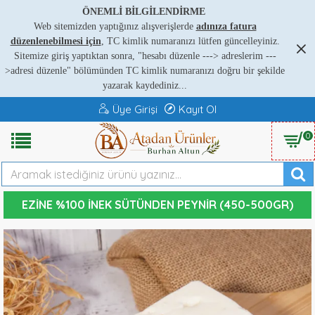
ÖNEMLİ BİLGİLENDİRME
Web sitemizden yaptığınız alışverişlerde
adınıza fatura
düzenlenebilmesi için
, TC kimlik numaranızı lütfen güncelleyiniz.
Sitemize giriş yaptıktan sonra, "hesabı düzenle ---
>
adreslerim ---
>
adresi düzenle" bölümünden TC kimlik numaranızı doğru bir şekilde
yazarak kaydediniz...
Üye Girişi
Kayıt Ol
0
EZINE %100 İNEK SÜTÜNDEN PEYNIR (450-500GR)