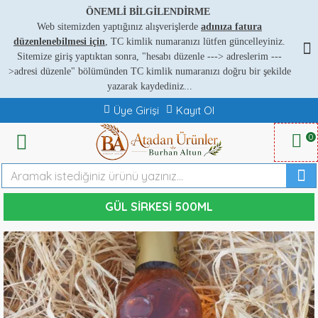
ÖNEMLİ BİLGİLENDİRME
Web sitemizden yaptığınız alışverişlerde
adınıza fatura
düzenlenebilmesi için
, TC kimlik numaranızı lütfen güncelleyiniz.
Sitemize giriş yaptıktan sonra, "hesabı düzenle ---
>
adreslerim ---
>
adresi düzenle" bölümünden TC kimlik numaranızı doğru bir şekilde
yazarak kaydediniz...
Üye Girişi
Kayıt Ol
0
GÜL SIRKESI 500ML