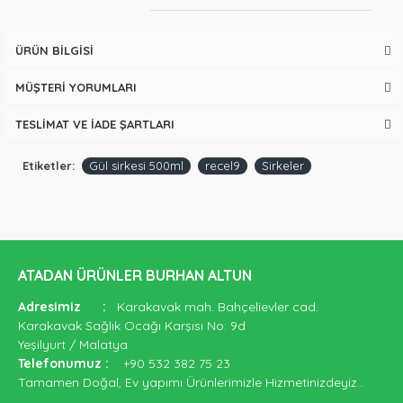
ÜRÜN BILGISI
MÜŞTERI YORUMLARI
TESLIMAT VE İADE ŞARTLARI
Etiketler:
Gül sirkesi 500ml
recel9
Sirkeler
ATADAN ÜRÜNLER BURHAN ALTUN
Adresimiz
:
Karakavak mah. Bahçelievler cad.
Karakavak Sağlık Ocağı Karşısı No: 9d
Yeşilyurt / Malatya
Telefonumuz
:
+90 532 382 75 23
Tamamen Doğal, Ev yapımı Ürünlerimizle Hizmetinizdeyiz...