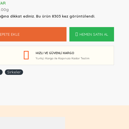
VAR
.00g
ığına dikkat ediniz. Bu ürün 8303 kez görüntülendi.
EPETE EKLE
HEMEN SATIN AL
HIZLI VE GÜVENLI KARGO
Yurtiçi Kargo ile Kapınıza Kadar Teslim
3
Sirkeler