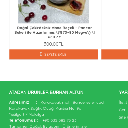
Doğal Çekirdeksiz Vişne Reçeli – Pancar
Şekeri ile Hazırlanmış \(%70–80 Meyve\) \|
660 cc
300,00TL
SEPETE EKLE
ATADAN ÜRÜNLER BURHAN ALTUN
YAR
Adresimiz
:
Karakavak mah. Bahçelievler cad.
İleti
Karakavak Sağlık Ocağı Karşısı No: 9d
Geri
Yeşilyurt / Malatya
Site 
Telefonumuz
:
+90 532 382 75 23
Tamamen Doğal, Ev yapımı Ürünlerimizle