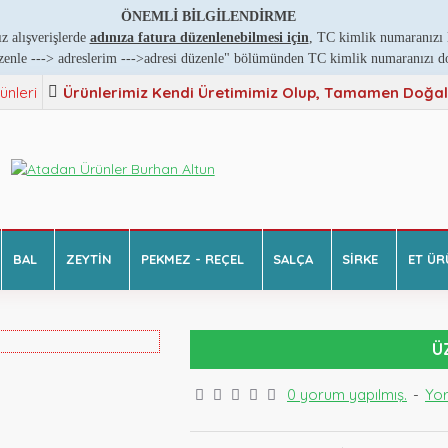
ÖNEMLİ BİLGİLENDİRME
z alışverişlerde
adınıza fatura düzenlenebilmesi için
, TC kimlik numaranızı l
zenle ---
>
adreslerim ---
>
adresi düzenle" bölümünden TC kimlik numaranızı doğ
ünleri
Ürünlerimiz Kendi Üretimimiz Olup, Tamamen Doğal v
BAL
ZEYTIN
PEKMEZ - REÇEL
SALÇA
SIRKE
ET ÜR
Ü
0 yorum yapılmış.
-
Yo