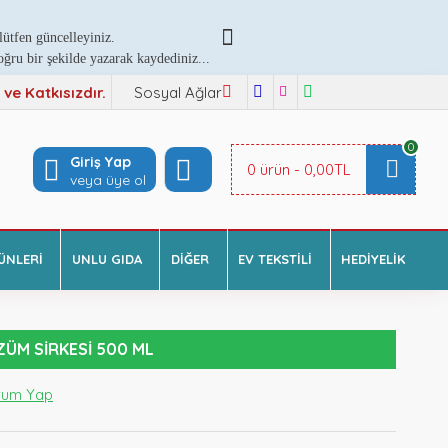
ütfen güncelleyiniz.
ru bir şekilde yazarak kaydediniz...
e Katkısızdır.
Sosyal Ağlar
0
Giriş Yap
0 ürün - 0,00TL
veya üye ol
ÜNLERI
UNLU GIDA
DIĞER
EV TEKSTILI
HEDIYELIK
ZÜM SIRKESI 500 ML
rum Yap