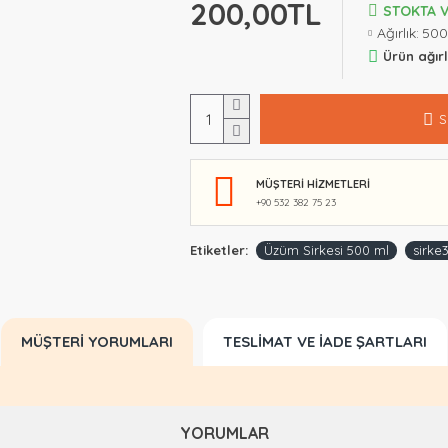
200,00TL
STOKTA 
Ağırlık:
500
Ürün ağırl
S
MÜŞTERI HIZMETLERI
+90 532 382 75 23
Etiketler:
Üzüm Sirkesi 500 ml
sirke
MÜŞTERI YORUMLARI
TESLIMAT VE İADE ŞARTLARI
YORUMLAR