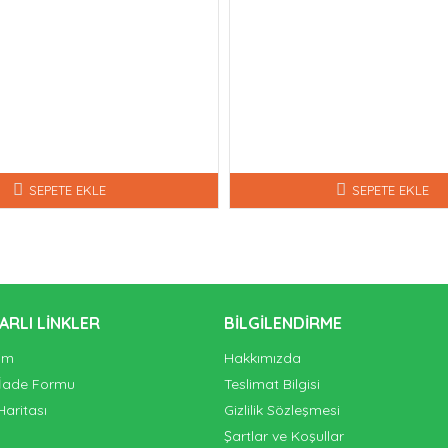
SEPETE EKLE
SEPETE EKLE
ARLI LINKLER
BILGILENDIRME
şim
Hakkımızda
 İade Formu
Teslimat Bilgisi
Haritası
Gizlilik Sözleşmesi
Şartlar ve Koşullar