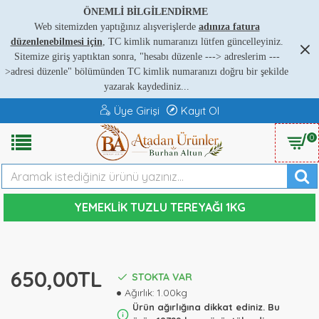
ÖNEMLİ BİLGİLENDİRME
Web sitemizden yaptığınız alışverişlerde
adınıza fatura
düzenlenebilmesi için
, TC kimlik numaranızı lütfen güncelleyiniz.
Sitemize giriş yaptıktan sonra, "hesabı düzenle ---
>
adreslerim ---
>
adresi düzenle" bölümünden TC kimlik numaranızı doğru bir şekilde
yazarak kaydediniz...
Üye Girişi
Kayıt Ol
0
YEMEKLIK TUZLU TEREYAĞI 1KG
650,00TL
STOKTA VAR
Ağırlık:
1.00kg
Ürün ağırlığına dikkat ediniz. Bu