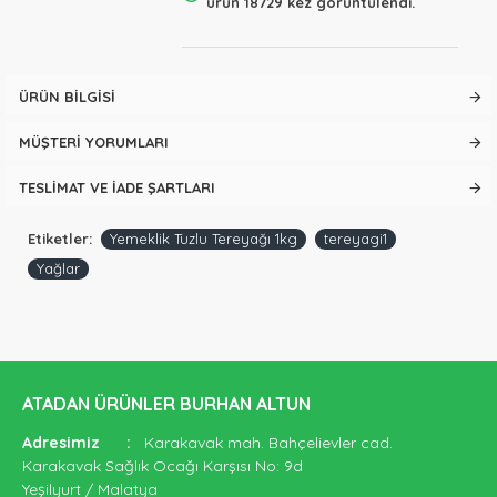
ürün 18729 kez görüntülendi.
ÜRÜN BILGISI
MÜŞTERI YORUMLARI
TESLIMAT VE İADE ŞARTLARI
Etiketler:
Yemeklik Tuzlu Tereyağı 1kg
tereyagi1
Yağlar
ATADAN ÜRÜNLER BURHAN ALTUN
Adresimiz
:
Karakavak mah. Bahçelievler cad.
Karakavak Sağlık Ocağı Karşısı No: 9d
Yeşilyurt / Malatya